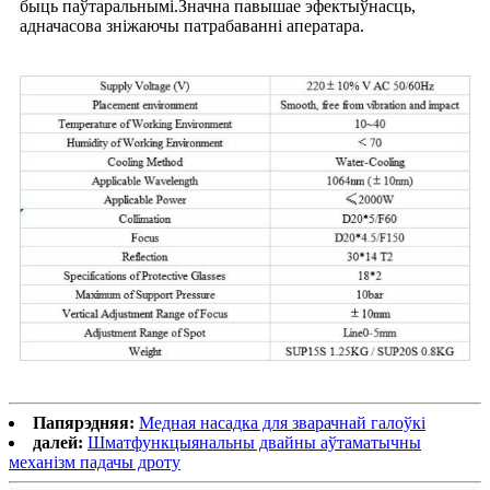
быць паўтаральнымі.Значна павышае эфектыўнасць,
адначасова зніжаючы патрабаванні аператара.
Папярэдняя:
Медная насадка для зварачнай галоўкі
далей:
Шматфункцыянальны двайны аўтаматычны
механізм падачы дроту