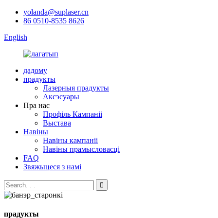
yolanda@suplaser.cn
86 0510-8535 8626
English
дадому
прадукты
Лазерныя прадукты
Аксэсуары
Пра нас
Профіль Кампаніі
Выстава
Навіны
Навіны кампаніі
Навіны прамысловасці
FAQ
Звяжыцеся з намі
прадукты