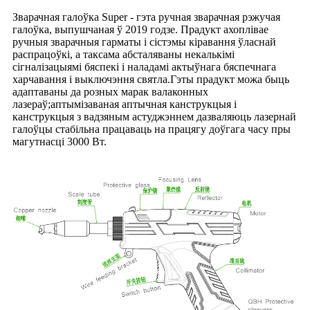
Зварачная галоўка Super - гэта ручная зварачная рэжучая
галоўка, выпушчаная ў 2019 годзе. Прадукт ахоплівае
ручныя зварачныя гарматы і сістэмы кіравання ўласнай
распрацоўкі, а таксама абсталяваны некалькімі
сігналізацыямі бяспекі і наладамі актыўнага бяспечнага
харчавання і выключэння святла.Гэты прадукт можа быць
адаптаваны да розных марак валаконных
лазераў;аптымізаваная аптычная канструкцыя і
канструкцыя з вадзяным астуджэннем дазваляюць лазернай
галоўцы стабільна працаваць на працягу доўгага часу пры
магутнасці 3000 Вт.