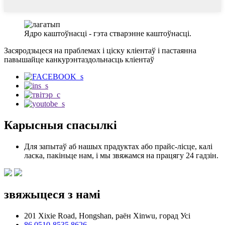
Ядро каштоўнасці - гэта стварэнне каштоўнасці.
Засяродзьцеся на праблемах і ціску кліентаў і пастаянна
павышайце канкурэнтаздольнасць кліентаў
Карысныя спасылкі
Для запытаў аб нашых прадуктах або прайс-лісце, калі
ласка, пакіньце нам, і мы звяжамся на працягу 24 гадзін.
звяжыцеся з намі
201 Xixie Road, Hongshan, раён Xinwu, горад Усі
86 0510-8535 8626