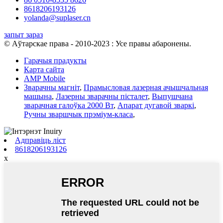
8618206193126
yolanda@suplaser.cn
запыт зараз
© Аўтарскае права - 2010-2023 : Усе правы абаронены.
Гарачыя прадукты
Карта сайта
AMP Mobile
Зварачны магніт
,
Прамысловая лазерная ачышчальная
машына
,
Лазерны зварачны пісталет
,
Выпушчана
зварачная галоўка 2000 Вт
,
Апарат дугавой зваркі
,
Ручны зваршчык прэміум-класа
,
Адправіць ліст
8618206193126
x