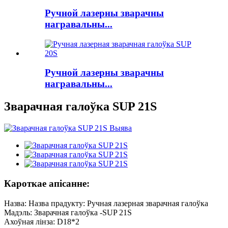
Ручной лазерны зварачны
награвальны...
Ручной лазерны зварачны
награвальны...
Зварачная галоўка SUP 21S
Кароткае апісанне:
Назва: Назва прадукту: Ручная лазерная зварачная галоўка
Мадэль: Зварачная галоўка -SUP 21S
Ахоўная лінза: D18*2