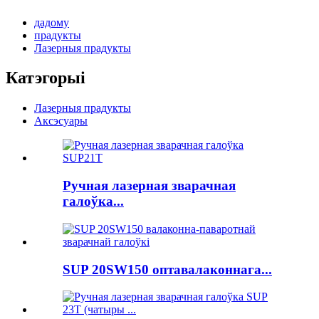
дадому
прадукты
Лазерныя прадукты
Катэгорыі
Лазерныя прадукты
Аксэсуары
Ручная лазерная зварачная
галоўка...
SUP 20SW150 оптавалаконнага...