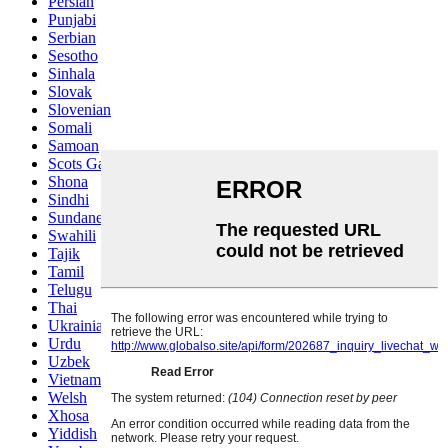
Persian
Punjabi
Serbian
Sesotho
Sinhala
Slovak
Slovenian
Somali
Samoan
Scots Gaelic
Shona
Sindhi
Sundanese
Swahili
Tajik
Tamil
Telugu
Thai
Ukrainian
Urdu
Uzbek
Vietnamese
Welsh
Xhosa
Yiddish