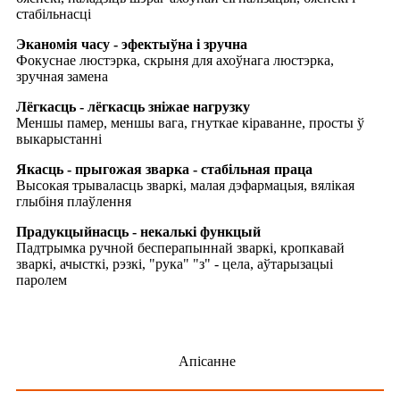
стабільнасці
Эканомія часу - эфектыўна і зручна
Фокуснае люстэрка, скрыня для ахоўнага люстэрка,
зручная замена
Лёгкасць - лёгкасць зніжае нагрузку
Меншы памер, меншы вага, гнуткае кіраванне, просты ў
выкарыстанні
Якасць - прыгожая зварка - стабільная праца
Высокая трываласць зваркі, малая дэфармацыя, вялікая
глыбіня плаўлення
Прадукцыйнасць - некалькі функцый
Падтрымка ручной бесперапыннай зваркі, кропкавай
зваркі, ачысткі, рэзкі, "рука" "з" - цела, аўтарызацыі
паролем
Апісанне