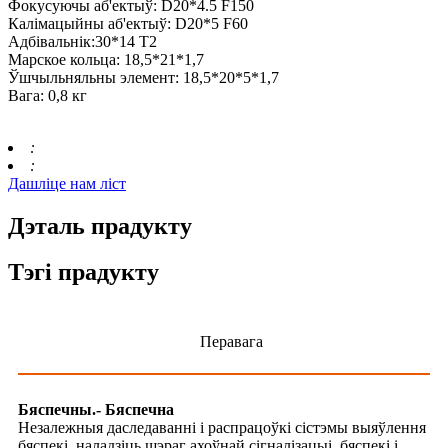
Фокусуючы аб'ектыў: D20*4.5 F150
Калімацыйны аб'ектыў: D20*5 F60
Адбівальнік:30*14 T2
Марское кольца: 18,5*21*1,7
Ўшчыльняльны элемент: 18,5*20*5*1,7
Вага: 0,8 кг
:
:
Дашліце нам ліст
Дэталь прадукту
Тэгі прадукту
Перавага
Бяспечны.- Бяспечна
Незалежныя даследаванні і распрацоўкі сістэмы выяўлення
бяспекі, наладзіць шэраг ахоўнай сігналізацыі, бяспекі і