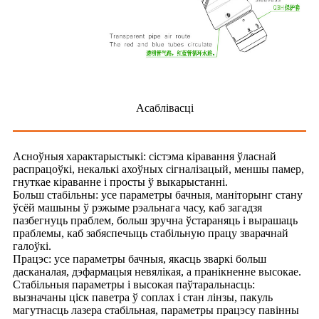
Асаблівасці
Асноўныя характарыстыкі: сістэма кіравання ўласнай
распрацоўкі, некалькі ахоўных сігналізацый, меншы памер,
гнуткае кіраванне і просты ў выкарыстанні.
Больш стабільны: усе параметры бачныя, маніторынг стану
ўсёй машыны ў рэжыме рэальнага часу, каб загадзя
пазбегнуць праблем, больш зручна ўстараняць і вырашаць
праблемы, каб забяспечыць стабільную працу зварачнай
галоўкі.
Працэс: усе параметры бачныя, якасць зваркі больш
дасканалая, дэфармацыя невялікая, а пранікненне высокае.
Стабільныя параметры і высокая паўтаральнасць:
вызначаны ціск паветра ў соплах і стан лінзы, пакуль
магутнасць лазера стабільная, параметры працэсу павінны