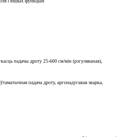
роля і іншых функцый
асць падачы дроту 25-600 см/мін (рэгуляваная),
ўтаматычная падача дроту, аргонадугавая зварка,