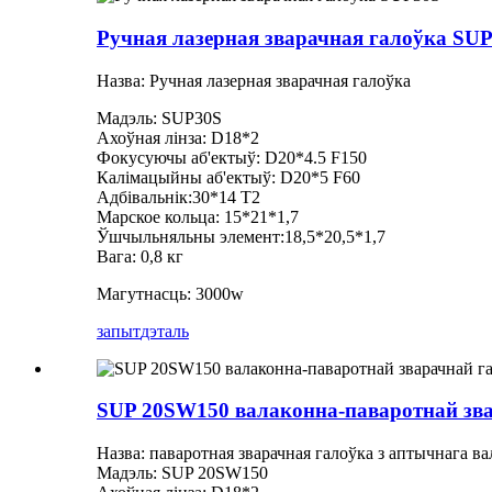
Ручная лазерная зварачная галоўка SU
Назва: Ручная лазерная зварачная галоўка
Мадэль: SUP30S
Ахоўная лінза: D18*2
Фокусуючы аб'ектыў: D20*4.5 F150
Калімацыйны аб'ектыў: D20*5 F60
Адбівальнік:30*14 T2
Марское кольца: 15*21*1,7
Ўшчыльняльны элемент:18,5*20,5*1,7
Вага: 0,8 кг
Магутнасць: 3000w
запыт
дэталь
SUP 20SW150 валаконна-паваротнай зва
Назва: паваротная зварачная галоўка з аптычнага ва
Мадэль: SUP 20SW150