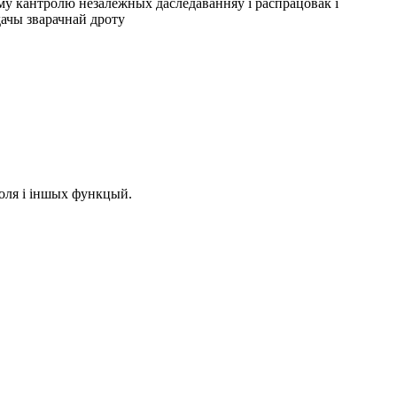
тэму кантролю незалежных даследаванняў і распрацовак і
ачы зварачнай дроту
роля і іншых функцый.