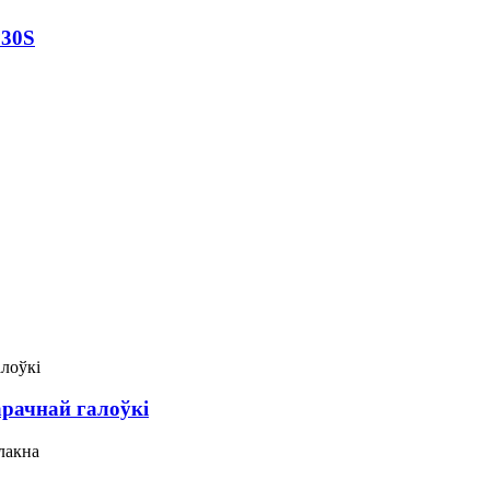
P30S
рачнай галоўкі
лакна