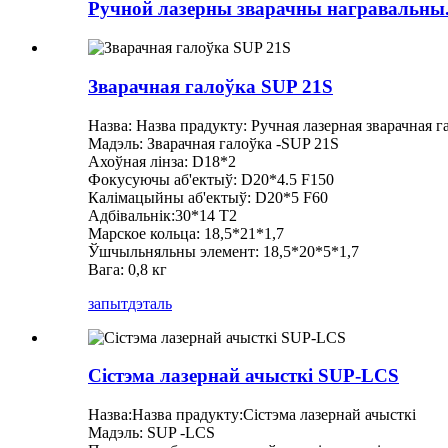
Ручной лазерны зварачны награвальны.
Зварачная галоўка SUP 21S
Назва: Назва прадукту: Ручная лазерная зварачная г
Мадэль: Зварачная галоўка -SUP 21S
Ахоўная лінза: D18*2
Фокусуючы аб'ектыў: D20*4.5 F150
Калімацыйны аб'ектыў: D20*5 F60
Адбівальнік:30*14 T2
Марское кольца: 18,5*21*1,7
Ўшчыльняльны элемент: 18,5*20*5*1,7
Вага: 0,8 кг
запыт
дэталь
Сістэма лазернай ачысткі SUP-LCS
Назва:Назва прадукту:Сістэма лазернай ачысткі
Мадэль: SUP -LCS