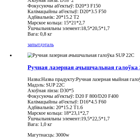
Ахоўная лінза: D18*2
Фокусуючы аб'ектыў: D20*3 F150
Калімацыйны аб'ектыў: D20*3.5 F50
Адбівальнік: 20*15.2 T2
Марское кольца: 15*21*2,7
Ўшчыльняльны элемент:18,5*20,5*1,7
Вага: 0,8 кг
запыт
дэталь
Ручная лазерная ачышчальная галоўка
Назва:Назва прадукту:Ручная лазерная мыйная гало
Мадэль: SUP 22C
Ахоўная лінза: D30*5
Фокусуючы аб'ектыў: D20 F 800/D20 F400
Калімацыйны аб'ектыў: D16*4.5 F60
Адбівальнік: 20*15.2 T1.6
Марское кольца: 18*23,1*2,7
Ўшчыльняльны элемент:19,5*22,5*1,7
Вага: 1,0 кг
Магутнасць: 3000w