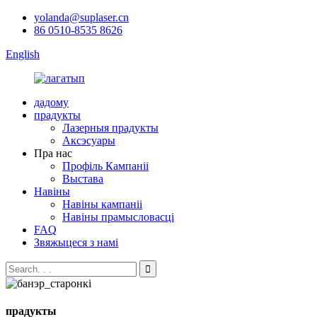
yolanda@suplaser.cn
86 0510-8535 8626
English
дадому
прадукты
Лазерныя прадукты
Аксэсуары
Пра нас
Профіль Кампаніі
Выстава
Навіны
Навіны кампаніі
Навіны прамысловасці
FAQ
Звяжыцеся з намі
прадукты