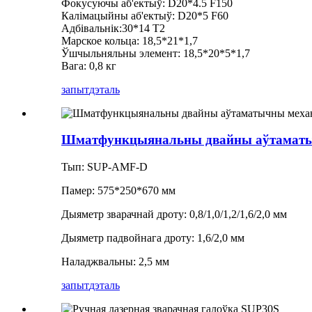
Фокусуючы аб'ектыў: D20*4.5 F150
Калімацыйны аб'ектыў: D20*5 F60
Адбівальнік:30*14 T2
Марское кольца: 18,5*21*1,7
Ўшчыльняльны элемент: 18,5*20*5*1,7
Вага: 0,8 кг
запыт
дэталь
Шматфункцыянальны двайны аўтаматыч
Тып: SUP-AMF-D
Памер: 575*250*670 мм
Дыяметр зварачнай дроту: 0,8/1,0/1,2/1,6/2,0 мм
Дыяметр падвойнага дроту: 1,6/2,0 мм
Наладжвальны: 2,5 мм
запыт
дэталь