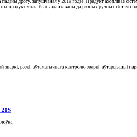
ма падачы дроту, запушчаная ў 2019 годзе. Прадукт ахоплівае сіс
эты прадукт можа быць адаптаваны да розных ручных сістэм пад
й зваркі, рэзкі, аўтаматычнага кантролю зваркі, аўтарызацыі па
 20S
алоўка