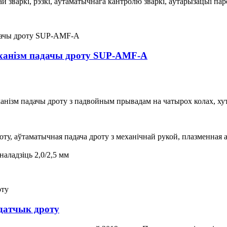
й зваркі, рэзкі, аўтаматычнага кантролю зваркі, аўтарызацыі па
анізм падачы дроту SUP-AMF-A
нізм падачы дроту з падвойным прывадам на чатырох колах, хутк
оту, аўтаматычная падача дроту з механічнай рукой, плазменная а
наладзіць 2,0/2,5 мм
атчык дроту