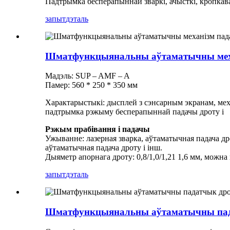
Падтрымка бесперапыннай зваркі, ачысткі, кропкава
запыт
дэталь
Шматфункцыянальны аўтаматычны мех
Мадэль: SUP – AMF – A
Памер: 560 * 250 * 350 мм
Характарыстыкі: дысплей з сэнсарным экранам, меха
падтрымка рэжыму бесперапыннай падачы дроту і
Рэжым прабівання і падачы
Ужыванне: лазерная зварка, аўтаматычная падача др
аўтаматычная падача дроту і інш.
Дыяметр апорнага дроту: 0,8/1,0/1,21 1,6 мм, можна 
запыт
дэталь
Шматфункцыянальны аўтаматычны пад