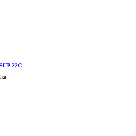
 SUP 22C
ўка