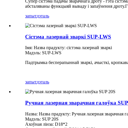
Супер сістэма падачы зварачнага дроту - гэта сістэ
абсталяваны функцыяй вываду і запаўнення дроту.Г
запыт
дэталь
Сістэма лазернай зваркі SUP-LWS
Імя: Назва прадукту: сістэма лазернай зваркі
Мадэль: SUP-LWS
Падтрымка бесперапыннай зваркі, ачысткі, кропкава
запыт
дэталь
Ручная лазерная зварачная галоўка SUP
Назва: Назва прадукту: Ручная лазерная зварачная г
Мадэль: SUP 20S
Ахоўная лінза: D18*2