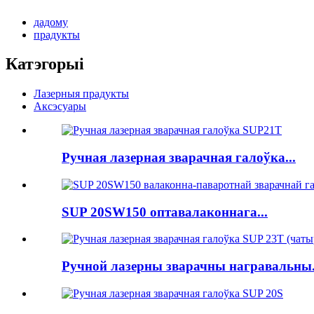
дадому
прадукты
Катэгорыі
Лазерныя прадукты
Аксэсуары
Ручная лазерная зварачная галоўка...
SUP 20SW150 оптавалаконнага...
Ручной лазерны зварачны награвальны.