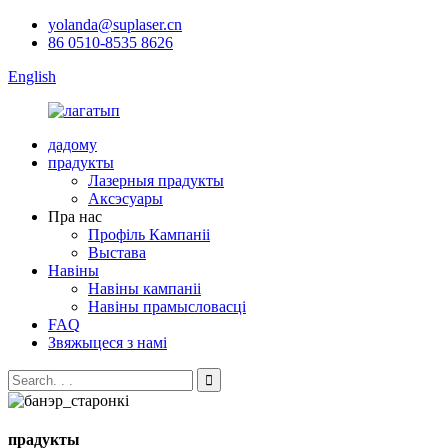
yolanda@suplaser.cn
86 0510-8535 8626
English
дадому
прадукты
Лазерныя прадукты
Аксэсуары
Пра нас
Профіль Кампаніі
Выстава
Навіны
Навіны кампаніі
Навіны прамысловасці
FAQ
Звяжыцеся з намі
прадукты