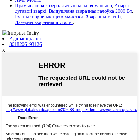
Прамысловая лазерная ачышчальная машына
,
Апарат
дугавой зваркі
,
Выпушчана зварачная галоўка 2000 Вт
,
Ручны зваршчык прэміум-класа
,
Зварачны магніт
,
Лазерны зварачны пісталет
,
Адправіць ліст
8618206193126
x