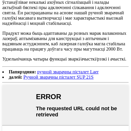
ўстанаўлівае некалькі ахоўных сігналізацый і налады
актыўнай бяспекі пры адключэнні сілкавання і адключэнні
святла. Ён распрацаваны на аснове нашай ручной зварачнай
галоўкі масавага вытворчасці і мае характарыстыкі высокай
надзейнасці і моцнай стабільнасці.
Прадукт можа быць адаптаваны да розных марак валаконных
лазераў, аптымізаваны для канструкцыі з аптычным і
вадзяным астуджэннем, каб лазерная галоўка магла стабільна
працаваць на працягу доўгага часу пры магутнасці 2000 Вт.
Удзельнічаюць чатыры функцыі зваркі/ачысткі/рэзкі і ачысткі.
Папярэдняя:
ручной зварачны пісталет Laer
далей:
Ручной зварачны пісталет SUP 21S