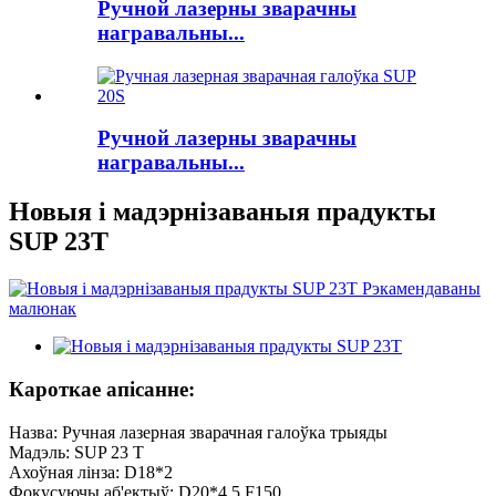
Ручной лазерны зварачны
награвальны...
Ручной лазерны зварачны
награвальны...
Новыя і мадэрнізаваныя прадукты
SUP 23T
Кароткае апісанне:
Назва: Ручная лазерная зварачная галоўка трыяды
Мадэль: SUP 23 T
Ахоўная лінза: D18*2
Фокусуючы аб'ектыў: D20*4.5 F150