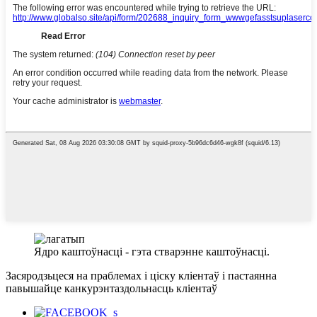
Ядро каштоўнасці - гэта стварэнне каштоўнасці.
Засяродзьцеся на праблемах і ціску кліентаў і пастаянна
павышайце канкурэнтаздольнасць кліентаў