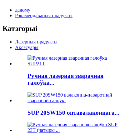
дадому
Рэкамендаваныя прадукты
Катэгорыі
Лазерныя прадукты
Аксэсуары
Ручная лазерная зварачная
галоўка...
SUP 20SW150 оптавалаконнага...