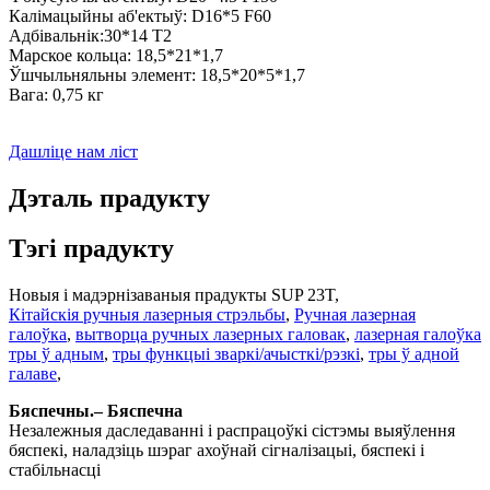
Калімацыйны аб'ектыў: D16*5 F60
Адбівальнік:30*14 T2
Марское кольца: 18,5*21*1,7
Ўшчыльняльны элемент: 18,5*20*5*1,7
Вага: 0,75 кг
Дашліце нам ліст
Дэталь прадукту
Тэгі прадукту
Новыя і мадэрнізаваныя прадукты SUP 23T,
Кітайскія ручныя лазерныя стрэльбы
,
Ручная лазерная
галоўка
,
вытворца ручных лазерных галовак
,
лазерная галоўка
тры ў адным
,
тры функцыі зваркі/ачысткі/рэзкі
,
тры ў адной
галаве
,
Бяспечны.– Бяспечна
Незалежныя даследаванні і распрацоўкі сістэмы выяўлення
бяспекі, наладзіць шэраг ахоўнай сігналізацыі, бяспекі і
стабільнасці