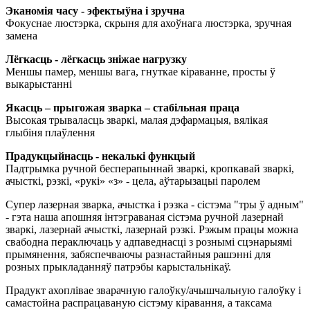
Эканомія часу - эфектыўна і зручна
Фокуснае люстэрка, скрыня для ахоўнага люстэрка, зручная
замена
Лёгкасць - лёгкасць зніжае нагрузку
Меншы памер, меншы вага, гнуткае кіраванне, просты ў
выкарыстанні
Якасць – прыгожая зварка – стабільная праца
Высокая трываласць зваркі, малая дэфармацыя, вялікая
глыбіня плаўлення
Прадукцыйнасць - некалькі функцый
Падтрымка ручной бесперапыннай зваркі, кропкавай зваркі,
ачысткі, рэзкі, «рукі» «з» - цела, аўтарызацыі паролем
Супер лазерная зварка, ачыстка і рэзка - сістэма "тры ў адным"
- гэта наша апошняя інтэграваная сістэма ручной лазернай
зваркі, лазернай ачысткі, лазернай рэзкі. Рэжым працы можна
свабодна пераключаць у адпаведнасці з рознымі сцэнарыямі
прымянення, забяспечваючы разнастайныя рашэнні для
розных прыкладанняў патрэбы карыстальнікаў.
Прадукт ахоплівае зварачную галоўку/ачышчальную галоўку і
самастойна распрацаваную сістэму кіравання, а таксама