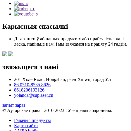
Карысныя спасылкі
Для запытаў аб нашых прадуктах або прайс-лісце, калі
ласка, пакіньце нам, і мы звяжамся на працягу 24 гадзін.
звяжыцеся з намі
201 Xixie Road, Hongshan, раён Xinwu, горад Усі
86 0510-8535 8626
8618206193126
yolanda@suplaser.cn
запыт зараз
© Аўтарскае права - 2010-2023 : Усе правы абаронены.
Гарачыя прадукты
Карта сайта
AMP Mobile